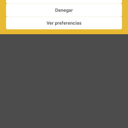
© 2026 Roces Diseño Web
• Creado con
GeneratePress
Denegar
Ver preferencias